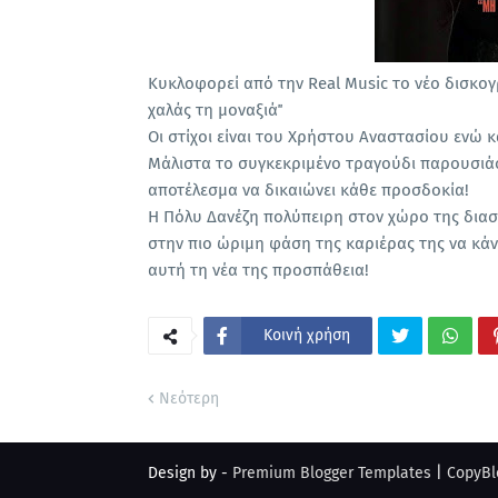
Κυκλοφορεί από την Real Music το νέο δισκογ
χαλάς τη μοναξιά΄΄
Οι στίχοι είναι του Χρήστου Αναστασίου ενώ 
Μάλιστα το συγκεκριμένο τραγούδι παρουσιάσ
αποτέλεσμα να δικαιώνει κάθε προσδοκία!
Η Πόλυ Δανέζη πολύπειρη στον χώρο της διασκ
στην πιο ώριμη φάση της καριέρας της να κά
αυτή τη νέα της προσπάθεια!
Κοινή χρήση
Νεότερη
Design by -
Premium Blogger Templates
|
CopyBl