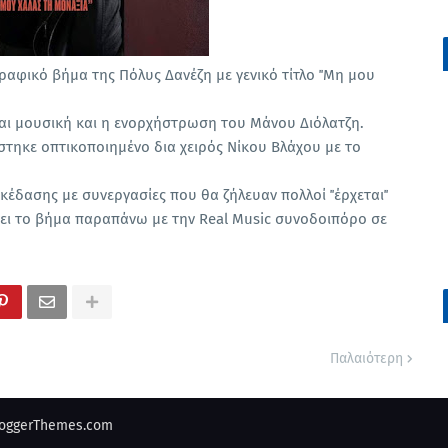
ραφικό βήμα της Πόλυς Δανέζη με γενικό τίτλο ΄΄Μη μου
και μουσική και η ενορχήστρωση του Μάνου Διόλατζη.
τηκε οπτικοποιημένο δια χειρός Νίκου Βλάχου με το
έδασης με συνεργασίες που θα ζήλευαν πολλοί ΄΄έρχεται΄΄
νει το βήμα παραπάνω με την Real Music συνοδοιπόρο σε
Παλαιότερη
oggerThemes.com