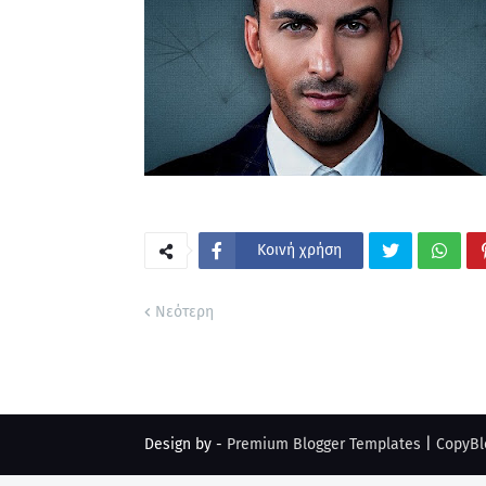
Κοινή χρήση
Νεότερη
Design by -
Premium Blogger Templates
|
CopyBl