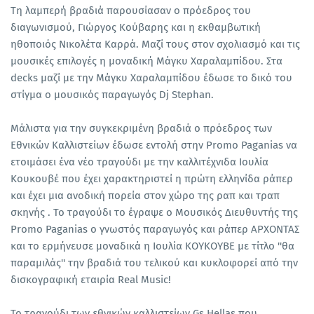
Τη λαμπερή βραδιά παρουσίασαν ο πρόεδρος του
διαγωνισμού, Γιώργος Κούβαρης και η εκθαμβωτική
ηθοποιός Νικολέτα Καρρά. Μαζί τους στον σχολιασμό και τις
μουσικές επιλογές η μοναδική Μάγκυ Χαραλαμπίδου. Στα
decks μαζί με την Μάγκυ Χαραλαμπίδου έδωσε το δικό του
στίγμα ο μουσικός παραγωγός Dj Stephan.
Μάλιστα για την συγκεκριμένη βραδιά ο πρόεδρος των
Εθνικών Καλλιστείων έδωσε εντολή στην Promo Paganias να
ετοιμάσει ένα νέο τραγούδι με την καλλιτέχνιδα Ιουλία
Κουκουβέ που έχει χαρακτηριστεί η πρώτη ελληνίδα ράπερ
και έχει μια ανοδική πορεία στον χώρο της ραπ και τραπ
σκηνής . Το τραγούδι το έγραψε ο Μουσικός Διευθυντής της
Promo Paganias ο γνωστός παραγωγός και ράπερ ΑΡΧΟΝΤΑΣ
και το ερμήνευσε μοναδικά η Ιουλία ΚΟΥΚΟΥΒΕ με τίτλο ''θα
παραμιλάς'' την βραδιά του τελικού και κυκλοφορεί από την
δισκογραφική εταιρία Real Music!
Το τραγούδι των εθνικών καλλιστείων Gs Hellas που