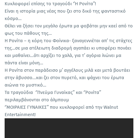
Κυκλοφορεί επίσης το τραγούδι ‘’Η Ρονίτα’’!
Eίναι η ιστορία μιας νέας που ζει στο δικό της φανταστικό
κόσμο…
Θέλει να ζήσει τον μεγάλο έρωτα μα φοβάται μην καεί από το
φως του πάθους της…
Η Ρονίτα – η κόρη του Φοίνικα- ξαναγεννιέται απ’ τις στάχτες
της…σε μια ατέλειωτη διαδρομή αγαπάει κι υποφέρει πονάει
και μαθαίνει…ότι αρχίζει το χαλά, για τ’ αγόρια λιώνει μα
πάντα είναι μόνη…
Η Ρονίτα στον παράδεισο μ’ αγγέλους μιλά και μετά βουτάει
στην άβυσσο...και ζει στον πυρετό, και ψάχνει του έρωτα
αιώνια το μυστικό…
Τα τραγούδια ‘’Πνεύμα Γυναίκας’’ και ‘’Ρονίτα’’
περιλαμβάνονται στο άλμπουμ
‘’ΜΟΙΡΑΙΕΣ ΓΥΝΑΙΚΕΣ’’ που κυκλοφορεί από την Walnut
Entertainment!