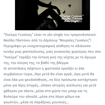
‘’Πνεύμα Γυναίκας’’ είναι το νέο single του τραγουδοποιού
Βασίλη Πάντσιου από το άλμπουμ ‘’Μοιραίες Γυναίκες’’!
Περιγράφει με κινηματογραφική αίσθηση το αδιάκοπο
κυνήγι μιας φαντασίωσης, μιας γυναικείας φιγούρας που σαν
‘’πνεύμα’’ ταράζει την έντονη ροη της νύχτας με το άρωμα
της, την κίνηση της, το βαθύ της βλέμμα.
Οι αντιστάσεις πέφτουν η φαντασία οργιάζει κι όλα
συμβαίνουν τώρα…λίγο μετά θα είναι αργά…λιγο μετά θα
είναι όλα μια ψευδαίσθηση…τα δύο πρόσωπα κοιτάχτηκαν
μόνο για λίγες στιγμές...είπανε ιστορίες ανείπωτες και μετά
χάθηκαν για πάντα…μέσα στα φώτα του μπαρ και τη
θολούρα του αλκοόλ…μέσα στα λόγια φίλων και
γνωστών...μέσα σε παράξενες μουσικές…