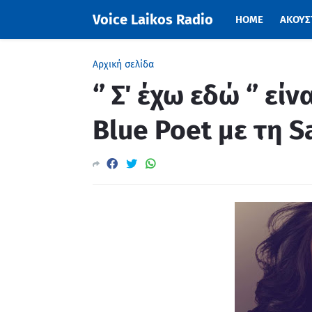
Voice Laikos Radio
HOME
ΑΚΟΥΣΤ
Αρχική σελίδα
‘’ Σ΄ έχω εδώ ‘’ ε
Blue Poet με τη S