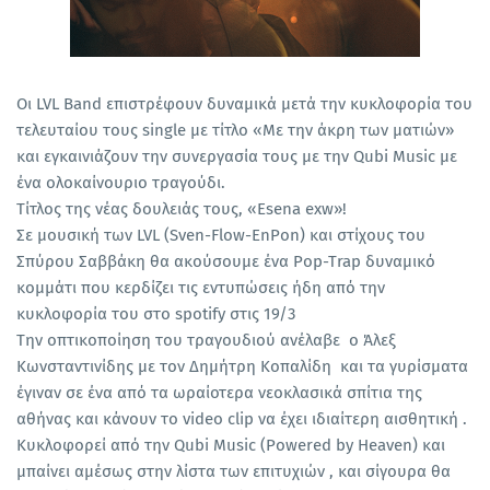
Οι LVL Band επιστρέφουν δυναμικά μετά την κυκλοφορία του
τελευταίου τους single με τίτλο «Με την άκρη των ματιών»
και εγκαινιάζουν την συνεργασία τους με την Qubi Music με
ένα ολοκαίνουριο τραγούδι.
Τίτλος της νέας δουλειάς τους, «Esena exw»!
Σε μουσική των LVL (Sven-Flow-EnPon) και στίχους του
Σπύρου Σαββάκη θα ακούσουμε ένα Pop-Trap δυναμικό
κομμάτι που κερδίζει τις εντυπώσεις ήδη από την
κυκλοφορία του στο spotify στις 19/3
Την οπτικοποίηση του τραγουδιού ανέλαβε ο Άλεξ
Κωνσταντινίδης με τον Δημήτρη Κοπαλίδη και τα γυρίσματα
έγιναν σε ένα από τα ωραίοτερα νεοκλασικά σπίτια της
αθήνας και κάνουν το video clip να έχει ιδιαίτερη αισθητική .
Κυκλοφορεί από την Qubi Music (Powered by Heaven) και
μπαίνει αμέσως στην λίστα των επιτυχιών , και σίγουρα θα