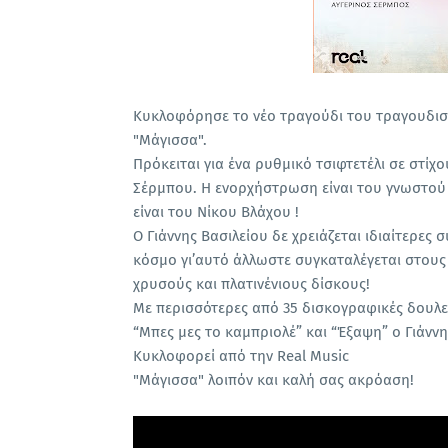
Κυκλοφόρησε το νέο τραγούδι του τραγουδιστή
"Μάγισσα".
Πρόκειται για ένα ρυθμικό τσιφτετέλι σε στί
Σέρμπου. Η ενορχήστρωση είναι του γνωστού
είναι του Νίκου Βλάχου !
Ο Γιάννης Βασιλείου δε χρειάζεται ιδιαίτερες
κόσμο γι’αυτό άλλωστε συγκαταλέγεται στους
χρυσούς και πλατινένιους δίσκους!
Με περισσότερες από 35 δισκογραφικές δουλει
“Μπες μες το καμπριολέ” και “Έξαψη” ο Γιάννη
Κυκλοφορεί από την Real Music
"Μάγισσα" λοιπόν και καλή σας ακρόαση!