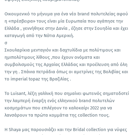
Οικουμενικό το μήνυμα για ένα νέο brand πολυτελείας αφού
η «πρέσβειρα» τους είναι μία Ευρωπαία που αγάπησε την
Ελλάδα , γεννήθηκε στην Δανία , έζησε στην Σουηδία και έχει
καταγωγή από την Νότια Αμερική.
σ
Σκουλαρίκια μενταγιόν και δαχτυλίδια με πολύτιμους και
ημιπολύτιμους λίθους ,που έχουν ονόματα και
συμβολισμούς της Αρχαίας Ελλάδας και προέλευση από όλη
την γη . Σπάνια πετράδια όπως οι αμετρίνες της Βολιβίας και
το imperial topaz της Βραζιλίας .
Το Luisant, λέξη γαλλική που σημαίνει φωτεινός σηματοδοτεί
την λαμπερή έναρξη ενός ελληνικού brand πολυτελών
κοσμημάτων που επιλέγουν το καλοκαίρι 2022 για να
λανσάρουν τα πρώτα κομμάτια της collection τους.
H Shaya μας παρουσιάζει και την Bridal collection για νύφες