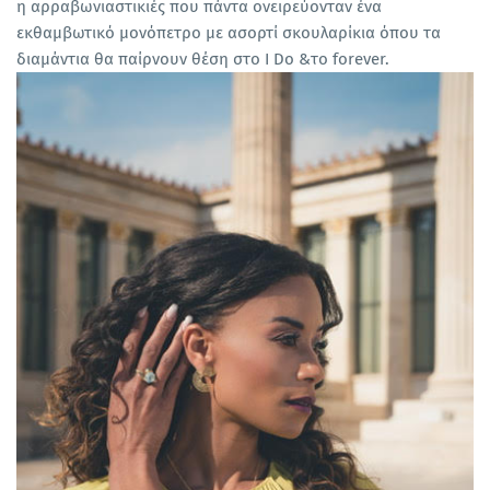
η αρραβωνιαστικιές που πάντα ονειρεύονταν ένα
εκθαμβωτικό μονόπετρο με ασορτί σκουλαρίκια όπου τα
διαμάντια θα παίρνουν θέση στο I Do &το forever.