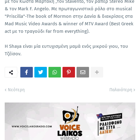
με τον Κώστα Μαρτάκη ,τον Stavento, τον ράπερ Stereo Mike
& τον Mark F. Angelo. Με πρωταγωνιστικό ρόλο στο musical
"Priscilla"-The book of Mormon στην Δανία & διακρίσεις στα
Mad Music Video Awards & winner of MTV Award (Βest Greek
act με το τραγούδι Far from everything).
Η Shaya είναι μία ευτυχισμένη μαμά ενός μικρού γιου, του
Τζέϊσον.
Νεότερη
Παλαιότερη