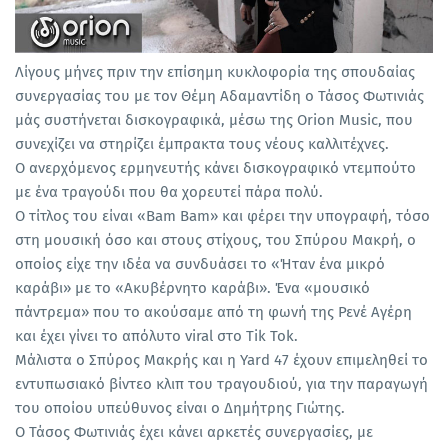
Λίγους μήνες πριν την επίσημη κυκλοφορία της σπουδαίας
συνεργασίας του με τον Θέμη Αδαμαντίδη ο Τάσος Φωτινιάς
μάς συστήνεται δισκογραφικά, μέσω της Orion Music, που
συνεχίζει να στηρίζει έμπρακτα τους νέους καλλιτέχνες.
Ο ανερχόμενος ερμηνευτής κάνει δισκογραφικό ντεμπούτο
με ένα τραγούδι που θα χορευτεί πάρα πολύ.
Ο τίτλος του είναι «Bam Bam» και φέρει την υπογραφή, τόσο
στη μουσική όσο και στους στίχους, του Σπύρου Μακρή, ο
οποίος είχε την ιδέα να συνδυάσει το «Ήταν ένα μικρό
καράβι» με το «Ακυβέρνητο καράβι». Ένα «μουσικό
πάντρεμα» που το ακούσαμε από τη φωνή της Ρενέ Αγέρη
και έχει γίνει το απόλυτο viral στο Tik Tok.
Mάλιστα ο Σπύρος Μακρής και η Yard 47 έχουν επιμεληθεί το
εντυπωσιακό βίντεο κλιπ του τραγουδιού, για την παραγωγή
του οποίου υπεύθυνος είναι ο Δημήτρης Γιώτης.
Ο Τάσος Φωτινιάς έχει κάνει αρκετές συνεργασίες, με