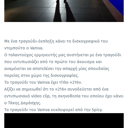
Με ένα τραγούδι-έκπληξη κάνει το δισκογραφικό του
ντεμπούτο ο Vamva.
Ο ταλαντούχος ερμηνευτής μας συστήνεται με ένα τραγούδι
που εντυπωσιάζει από το πρώτο του άκουσμα και
αναμένεται να αποτελέσει την απαρχή μίας σπουδαίας
πορείας στον χώρο της δισκογραφίας.
Το τραγούδι του Vamva έχει τίτλο «216».
Αξίζει να σημειωθεί ότι το «216» συνοδεύεται από ένα
εντυπωσιακό video clip, τη σκηνοθεσία του οποίου έχει κάνει
ο Τάκης Δαμάσχης.
Το τραγούδι του Vamva κυκλοφορεί από την Spicy.