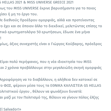
HELLAS 2021 & MISS UNIVERSE GREECE 2021
μως του MISS UNIVERSE έκρινε βαρυσήμαντα για το ποιος
ίσει ή μη το έργο του.
άθε διεθνούς Προέδρου ομορφιάς, αλλά και προτείνοντας
το έχει και σε όποιον άλλο το διεκδικεί, μελετώντας επίσης το
τικό ερωτηματολόγιο 50 ερωτήσεων, έδωσε ένα μήνα
!
μίως, άξιος συνεχιστής είναι ο Γιώργος Κούβαρης, πρόεδρος
!
Είμαι πολύ περήφανος, που η νέα ιδιοκτησία του MISS
 και 2 χρόνια προβάλλουμε στην μεγαλειώδη σκηνή ομορφιάς
ηροφόρηση να το διαβάλλουν, η αλήθεια δεν κατοικεί σε
 το ΦΩΣ, φέρουν μέσα τους τα ΕΘΝΙΚΑ ΚΑΛΛΙΣΤΕΙΑ GS HELLAS
ολιτιστικού έργου , θέλουν να φωνάξουν δυνατά:
 μαζί με τον Πολιτισμό της, θέλουν να γίνουν πόλος έλξης
 El Salvador!»