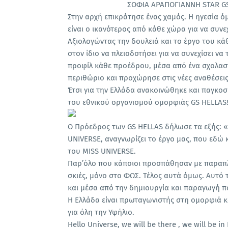
ΣΟΦΙΑ ΑΡΑΠΟΓΙΑΝΝΗ STAR GS 
Στην αρχή επικράτησε ένας χαμός. Η ηγεσία ό
είναι ο ικανότερος από κάθε χώρα για να συνεχ
Αξιολογώντας την δουλειά και το έργο του κ
στον ίδιο να πλειοδοτήσει για να συνεχίσει να 
προφίλ κάθε προέδρου, μέσα από ένα σχολασ
περιθώριο και προχώρησε στις νέες αναθέσεις
Έτσι για την Ελλάδα ανακοινώθηκε και παγκοσ
του εθνικού οργανισμού ομορφιάς GS HELLAS
O Πρόεδρος των GS HELLAS δήλωσε τα εξής: «
UNIVERSE, αναγνωρίζει το έργο μας, που εδώ
του MISS UNIVERSE.
Παρ’όλο που κάποιοι προσπάθησαν με παραπλ
σκιές, μόνο στο ΦΩΣ. Τέλος αυτά όμως. Αυτό
και μέσα από την δημιουργία και παραγωγή π
Η Ελλάδα είναι πρωταγωνιστής στη ομορφιά και
για όλη την Υφήλιο.
Hello Universe, we will be there , we will be in