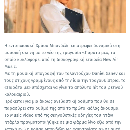
Η εντυπωσιακή Χρύσα Μπανδέλη επιστρέφει δυναμικά στη
μουσική σκηνή με το νέο της τραγούδι «Παράτα με», το
οποίο κυκλοφορεί από τη δισκογραφική εταιρεία New Air
Music.
Με τη μουσική υπογραφή του ταλαντούχου Daniel Ganev και
τους στίχους γραμμένους από την ίδια την τραγουδίστρια, το
«Παράτα με» υπόσχεται να γίνει το απόλυτο hit του φετινού
καλοκαιριού.
Πρόκειται για μια άκρως ανεβαστική ρούμπα που θα σε
παρασύρει στο ρυθμό της από το πρώτο κιόλας άκουσμα.
Το Music Video υπό τις σκηνοθετικές οδηγίες του Ντάνι
Ντάρλα πραγματοποιήθηκε σε μια φάρμα λίγο έξω από την
Αττική ενώ η Χρύσα Μπανδέλη ως «συντονίστρια» σε αυτό,