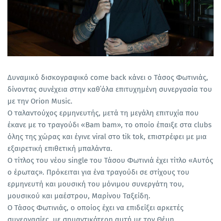
Δυναμικό δισκογραφικό come back κάνει ο Τάσος Φωτινιάς,
δίνοντας συνέχεια στην καθ΄όλα επιτυχημένη συνεργασία του
με την Orion Music.
Ο ταλαντούχος ερμηνευτής, μετά τη μεγάλη επιτυχία που
έκανε με το τραγούδι «Bam bam», το οποίο έπαιξε στα clubs
όλης της χώρας και έγινε viral στο tik tok, επιστρέφει με μια
εξαιρετική επιθετική μπαλάντα.
O τίτλος του νέου single του Τάσου Φωτινιά έχει τίτλο «Αυτός
ο έρωτας». Πρόκειται για ένα τραγούδι σε στίχους του
ερμηνευτή και μουσική του μόνιμου συνεργάτη του,
μουσικού και μαέστρου, Μαρίνου Ταξείδη.
Ο Τάσος Φωτινιάς, ο οποίος έχει να επιδείξει αρκετές
συνεργασίες, με σημαντικότερη αυτή με τον Θέμη