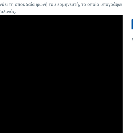
ικνύει τη σπουδαία φωνή του ερμηνευτή, το οποίο υπογράφει
Γαλανός.