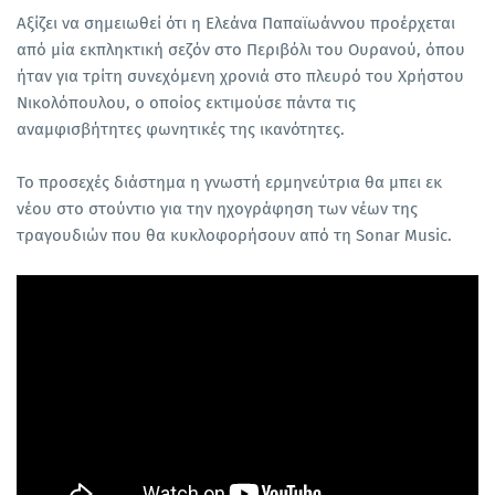
Αξίζει να σημειωθεί ότι η Ελεάνα Παπαϊωάννου προέρχεται
από μία εκπληκτική σεζόν στο Περιβόλι του Ουρανού, όπου
ήταν για τρίτη συνεχόμενη χρονιά στο πλευρό του Χρήστου
Νικολόπουλου, ο οποίος εκτιμούσε πάντα τις
αναμφισβήτητες φωνητικές της ικανότητες.
Το προσεχές διάστημα η γνωστή ερμηνεύτρια θα μπει εκ
νέου στο στούντιο για την ηχογράφηση των νέων της
τραγουδιών που θα κυκλοφορήσουν από τη Sonar Music.