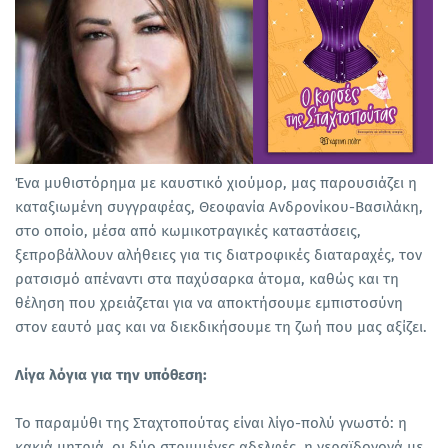
Ένα μυθιστόρημα με καυστικό χιούμορ, μας παρουσιάζει η
καταξιωμένη συγγραφέας, Θεοφανία Ανδρονίκου-Βασιλάκη,
στο οποίο, μέσα από κωμικοτραγικές καταστάσεις,
ξεπροβάλλουν αλήθειες για τις διατροφικές διαταραχές, τον
ρατσισμό απέναντι στα παχύσαρκα άτομα, καθώς και τη
θέληση που χρειάζεται για να αποκτήσουμε εμπιστοσύνη
στον εαυτό μας και να διεκδικήσουμε τη ζωή που μας αξίζει.
Λίγα λόγια για την υπόθεση:
Το παραμύθι της Σταχτοπούτας είναι λίγο-πολύ γνωστό: η
κακιά μητριά, οι δύο στριμμένες αδελφές, η νεραϊδονονά με