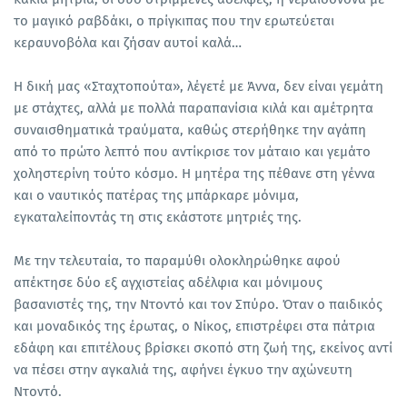
το μαγικό ραβδάκι, ο πρίγκιπας που την ερωτεύεται
κεραυνοβόλα και ζήσαν αυτοί καλά…
Η δική μας «Σταχτοπούτα», λέγετέ με Άννα, δεν είναι γεμάτη
με στάχτες, αλλά με πολλά παραπανίσια κιλά και αμέτρητα
συναισθηματικά τραύματα, καθώς στερήθηκε την αγάπη
από το πρώτο λεπτό που αντίκρισε τον μάταιο και γεμάτο
χοληστερίνη τούτο κόσμο. Η μητέρα της πέθανε στη γέννα
και ο ναυτικός πατέρας της μπάρκαρε μόνιμα,
εγκαταλείποντάς τη στις εκάστοτε μητριές της.
Με την τελευταία, το παραμύθι ολοκληρώθηκε αφού
απέκτησε δύο εξ αγχιστείας αδέλφια και μόνιμους
βασανιστές της, την Ντοντό και τον Σπύρο. Όταν ο παιδικός
και μοναδικός της έρωτας, ο Νίκος, επιστρέφει στα πάτρια
εδάφη και επιτέλους βρίσκει σκοπό στη ζωή της, εκείνος αντί
να πέσει στην αγκαλιά της, αφήνει έγκυο την αχώνευτη
Ντοντό.