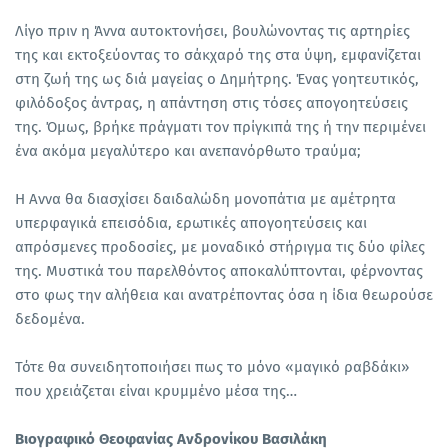
Λίγο πριν η Άννα αυτοκτονήσει, βουλώνοντας τις αρτηρίες
της και εκτοξεύοντας το σάκχαρό της στα ύψη, εμφανίζεται
στη ζωή της ως διά μαγείας ο Δημήτρης. Ένας γοητευτικός,
φιλόδοξος άντρας, η απάντηση στις τόσες απογοητεύσεις
της. Όμως, βρήκε πράγματι τον πρίγκιπά της ή την περιμένει
ένα ακόμα μεγαλύτερο και ανεπανόρθωτο τραύμα;
Η Αννα θα διασχίσει δαιδαλώδη μονοπάτια με αμέτρητα
υπερφαγικά επεισόδια, ερωτικές απογοητεύσεις και
απρόσμενες προδοσίες, με μοναδικό στήριγμα τις δύο φίλες
της. Μυστικά του παρελθόντος αποκαλύπτονται, φέρνοντας
στο φως την αλήθεια και ανατρέποντας όσα η ίδια θεωρούσε
δεδομένα.
Τότε θα συνειδητοποιήσει πως το μόνο «μαγικό ραβδάκι»
που χρειάζεται είναι κρυμμένο μέσα της…
Βιογραφικό Θεοφανίας Ανδρονίκου Βασιλάκη