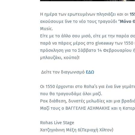
Η ημέρα των ερωτευμένων πλησιάζει και οι
15
ακούσουμε live το νέο τους τραγούδι “
Μόνο 
Music.
Είτε με το άλλο σου μισό, είτε με την παρέα σ
παρά να πάρεις μέρος στο giveaway των 1550 κ
πρόσκληση για το Σάββατο 14 Φεβρουαρίου ή 
μπλουζάκι, κούπα)!
Δείτε τον διαγωνισμό
ΕΔΩ
Οι 1550 έρχονται στο Roha’s για ένα live γεμ
που θα τραγουδάμε όλοι μαζί.
Ροκ διάθεση, δυνατές μελωδίες και μια βραδ
Μαζί τους ο ΒΑΓΓΕΛΗΣ ΑΣΗΜΑΚΗΣ και η Κατερ
Rohas Live Stage
Χατζηγιάννη Μέξη 6(Περιοχή Χίλτον)