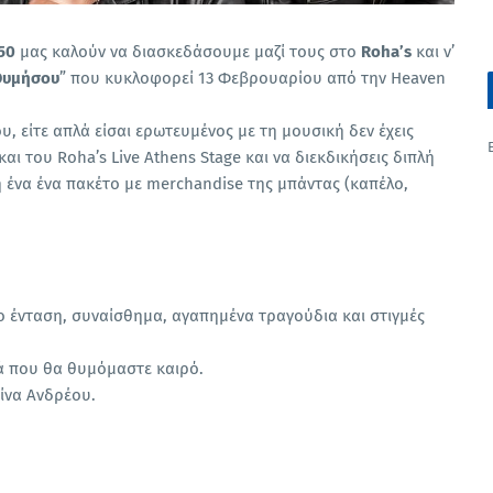
50
μας καλούν να διασκεδάσουμε μαζί τους στο
Roha’s
και ν’
Θυμήσου
” που κυκλοφορεί 13 Φεβρουαρίου από την Heaven
ου, είτε απλά είσαι ερωτευμένος με τη μουσική δεν έχεις
αι του Roha’s Live Athens Stage και να διεκδικήσεις διπλή
ένα ένα πακέτο με merchandise της μπάντας (καπέλο,
άτο ένταση, συναίσθημα, αγαπημένα τραγούδια και στιγμές
ιά που θα θυμόμαστε καιρό.
ίνα Ανδρέου.