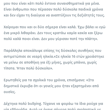
μου που είναι κάτι πολύ έντονο συναισθηματικά για μένα.
Είναι άνθρωποι που πέρασαν πολύ δύσκολα παιδικά χρόνια
και δεν είχαν τη διαύγεια να αναπτύξουν τις δεξιότητές τους.
Χαίρομαι που και οι δύο σήμερα είναι καλά. Έχω βάλει κι εγώ
ένα μικρό λιθαράκι. Δεν τους κρατάω καμία κακία και ξέρω
πολύ καλά ποιοι είναι. Δεν μου γύρισαν ποτέ την πλάτη».
Παράλληλα αποκάλυψε επίσης τις δύσκολες συνθήκες που
αντιμετώπισε σε νεαρή ηλικία.«Σε ηλικία 16 ετών χρειάστηκε
να μείνω σε αποθήκη για έξι μήνες, χωρίς μπάνιο, χωρίς
τίποτα. Ήταν πολύ δύσκολο».
Ερωτηθείς για τα σχολικά του χρόνια, επισήμανε: «Στο
δημοτικό έκρυβα ότι οι γονείς μου ήταν εξαρτημένοι από
ουσίες.
Δέχτηκα πολύ bullying. Τύχαινε να φοράω τα ίδια ρούχα για
μία εβδομάδα. Αυτό με έκανε σήμερα πολύ σχολαστικό με