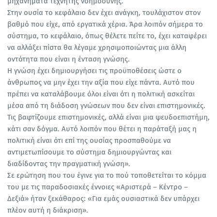
μηχανήματα τεχνητής νοημοσύνης.
Στην ουσία το κεφάλαιο δεν έχει ανάγκη, τουλάχιστον στον
βαθμό που είχε, από εργατικά χέρια. Άρα λοιπόν σήμερα το
σύστημα, το κεφάλαιο, όπως θέλετε πείτε το, έχει καταφέρει
να αλλάξει πίστα θα λέγαμε χρησιμοποιώντας μια άλλη
οντότητα που είναι η ένταση γνώσης.
Η γνώση έχει δημιουργήσει τις προϋποθέσεις ώστε ο
άνθρωπος να μην έχει την αξία που είχε πάντα. Αυτό που
πρέπει να καταλάβουμε όλοι είναι ότι η πολιτική ασκείται
μέσα από τη διάδοση γνώσεων που δεν είναι επιστημονικές.
Τις βαφτίζουμε επιστημονικές, αλλά είναι μια ψευδοεπιστήμη,
κάτι σαν δόγμα. Αυτό λοιπόν που θέτει η παράταξή μας η
πολιτική είναι ότι επί της ουσίας προσπαθούμε να
αντιμετωπίσουμε το σύστημα δημιουργώντας και
διαδίδοντας την πραγματική γνώση».
Σε ερώτηση που του έγινε για το πού τοποθετείται το κόμμα
του με τις παραδοσιακές έννοιες «Αριστερά – Κέντρο –
Δεξιά» ήταν ξεκάθαρος: «Για εμάς ουσιαστικά δεν υπάρχει
πλέον αυτή η διάκριση».