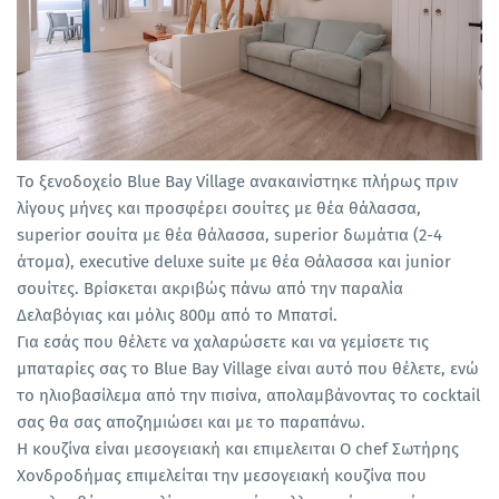
Το ξενοδοχείο Blue Bay Village ανακαινίστηκε πλήρως πριν
λίγους μήνες και προσφέρει σουίτες με θέα θάλασσα,
superior σουίτα με θέα θάλασσα, superior δωμάτια (2-4
άτομα), executive deluxe suite με θέα Θάλασσα και junior
σουίτες. Βρίσκεται ακριβώς πάνω από την παραλία
Δελαβόγιας και μόλις 800μ από το Μπατσί.
Για εσάς που θέλετε να χαλαρώσετε και να γεμίσετε τις
μπαταρίες σας το Blue Bay Village είναι αυτό που θέλετε, ενώ
το ηλιοβασίλεμα από την πισίνα, απολαμβάνοντας το cocktail
σας θα σας αποζημιώσει και με το παραπάνω.
Η κουζίνα είναι μεσογειακή και επιμελειται Ο chef Σωτήρης
Χονδροδήμας επιμελείται την μεσογειακή κουζίνα που